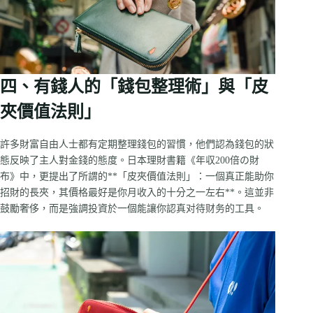
四、有錢人的「錢包整理術」與「皮
夾價值法則」
許多財富自由人士都有定期整理錢包的習慣，他們認為錢包的狀
態反映了主人對金錢的態度。日本理財書籍《年収200倍の財
布》中，更提出了所謂的**「皮夾價值法則」：一個真正能助你
招財的長夾，其價格最好是你月收入的十分之一左右**。這並非
鼓勵奢侈，而是強調投資於一個能讓你認真对待财务的工具。