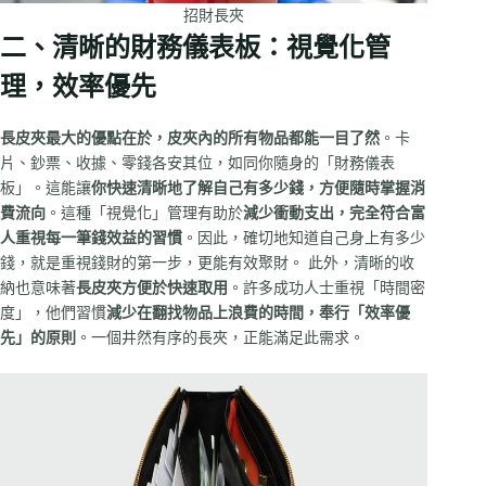
招財長夾
二、清晰的財務儀表板：視覺化管
理，效率優先
長皮夾最大的優點在於，皮夾內的所有物品都能一目了然
。卡
片、鈔票、收據、零錢各安其位，如同你隨身的「財務儀表
板」。這能讓
你快速清晰地了解自己有多少錢，方便隨時掌握消
費流向
。這種「視覺化」管理有助於
減少衝動支出，完全符合富
人重視每一筆錢效益的習慣
。因此，確切地知道自己身上有多少
錢，就是重視錢財的第一步，更能有效聚財。 此外，清晰的收
納也意味著
長皮夾方便於快速取用
。許多成功人士重視「時間密
度」，他們習慣
減少在翻找物品上浪費的時間，奉行「效率優
先」的原則
。一個井然有序的長夾，正能滿足此需求。