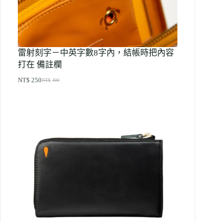
雷射刻字－中英字數8字內，結帳時把內容
打在 備註欄
NT$
250
NT$
400