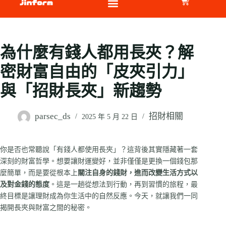
為什麼有錢人都用長夾？解
密財富自由的「皮夾引力」
與「招財長夾」新趨勢
parsec_ds
招財相關
2025 年 5 月 22 日
你是否也常聽說「有錢人都使用長夾」？這背後其實隱藏著一套
深刻的財富哲學。想要讓財運變好，並非僅僅是更換一個錢包那
麼簡單，而是要從根本上
關注自身的錢財，進而改變生活方式以
及對金錢的態度
。這是一趟從想法到行動，再到習慣的旅程，最
終目標是讓理財成為你生活中的自然反應。今天，就讓我們一同
揭開長夾與財富之間的秘密。