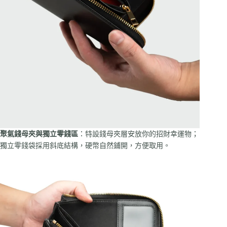
聚氣錢母夾與獨立零錢區
：特設錢母夾層安放你的招財幸運物；
獨立零錢袋採用斜底結構，硬幣自然鋪開，方便取用。