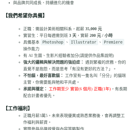
與品牌共同成長、持續進化的機會
【我們希望你具備】
正職：需設計美術相關科系，起薪
35,000 元
實習生：平日每週需到班
3 天
，實薪
200 元 / 小時
Photoshop
Illustrator
Premiere
具備基本
、
、
操作能力
有 AI 生圖、生影片經驗者加分(請提供作品集說明)
強大的邏輯與解決問題的強迫症：
遇到繁複的庶務，你的
直覺不是抱怨，而是思考「有沒有更好的方法？」。
不怕貓，最好喜歡貓：
工作室有一隻名叫「分分」的貓咪
主管，你需要能與牠和平共處。
承諾與穩定：
工作期至少 實習(6 個月) 正職(1年)
，有長期
配合計畫者優先。
【工作福利】
正職月薪3萬5。未來表現優異或熟悉業務後，會再調整工
作福利與薪資。
實際參與品牌視覺與內容策略製作