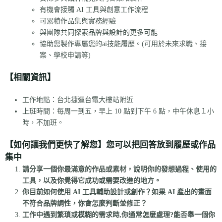
有機會接觸 AI 工具與創意工作流程
可累積作品集與實務經驗
與團隊共同探索品牌與設計的更多可能
協助您製作專屬您的ai技能履歷。(可用於未來求職、接
案、學校申請等)
【相關資訊】
工作地點：台北捷運台電大樓站附近
上班時間：每周一到五，早上 10 點到下午 6 點，中午休息１小
時，不加班。
【如何讓我們更快了解您】您可以把回答放到履歷或作品
集中
請分享一個你最滿意的作品或素材，說明你的發想過程、使用的
工具，以及你覺得它成功或需要改進的地方。
你目前如何使用 AI 工具輔助設計或創作？如果 AI 產出的畫面
不符合品牌調性，你會怎麼判斷並修正？
工作中遇到繁瑣或模糊的需求時,你通常怎麼處理?能否舉一個你