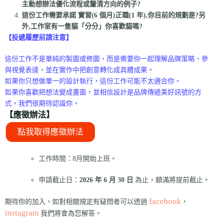
主動想辦法優化流程或釐清方向的例子?
這份工作需要承諾 實習(6 個月)正職(1 年),你目前的規劃是?另
外,工作室有一隻貓「分分」你喜歡貓嗎?
【投遞履歷前請注意】
這份工作不是單純的製圖或修圖，而是需要你一起理解品牌策略、參
與視覺表達，並在實作中把創意轉化成具體成果。
如果你只想做單一的設計執行，這份工作可能不太適合你。
如果你喜歡把想法變成畫面，並相信設計是品牌傳遞美好訊號的方
式，我們很期待認識你。
【應徵辦法】
點我取得應徵辦法
工作時間：8月開始上班。
申請截止日：
2026 年 6 月 30 日
為止，額滿將提前截止。
facebook
期待你的加入，如對相關規定有疑問者可以透過
，
instagram
我們將會為您解答。