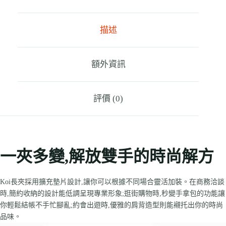
描述
額外資訊
評價 (0)
一夾多變,解放雙手的時尚解方
Koi長夾採用擴充墊片設計,讓你可以根據不同場合靈活加裝。在商務洽談
時,簡約收納的設計能低調呈現專業形象;逛街購物時,秒變手拿包的功能讓
你輕鬆結帳不手忙腳亂;約會出遊時,優雅的肩背造型則能襯托出你的時尚
品味。