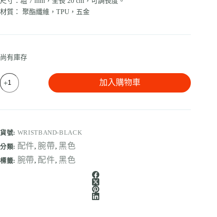
尺寸：粗 7 mm，全長 20 cm，可調長度。
材質： 聚酯纖維，TPU，五金
尚有庫存
加入購物車
貨號:
WRISTBAND-BLACK
配件
腕帶
黑色
分類:
,
,
腕帶
配件
黑色
標籤:
,
,