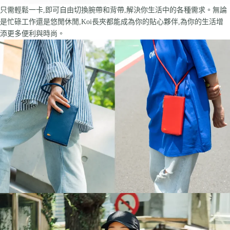
只需輕鬆一卡,即可自由切換腕帶和背帶,解決你生活中的各種需求。無論
是忙碌工作還是悠閒休閒,Koi長夾都能成為你的貼心夥伴,為你的生活增
添更多便利與時尚。