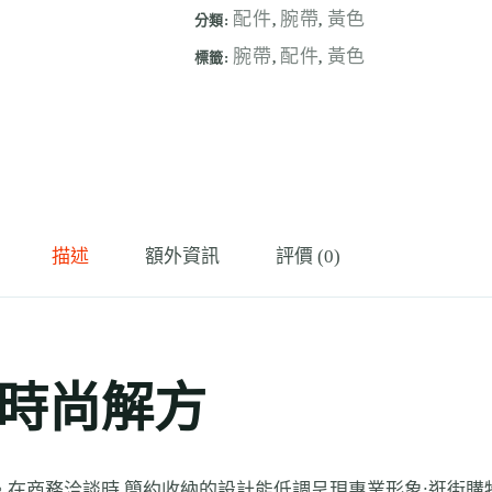
配件
腕帶
黃色
分類:
,
,
腕帶
配件
黃色
標籤:
,
,
描述
額外資訊
評價 (0)
的時尚解方
。在商務洽談時,簡約收納的設計能低調呈現專業形象;逛街購