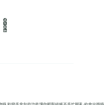
物時,秒變手拿包的功能讓你輕鬆結帳不手忙腳亂;約會出遊時,