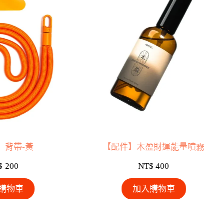
】背帶-黃
【配件】木盈財運能量噴霧
$
200
NT$
400
購物車
加入購物車