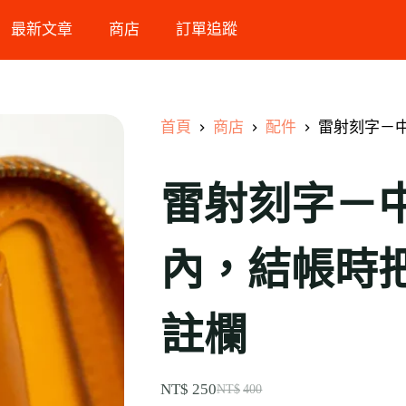
最新文章
商店
訂單追蹤
首頁
商店
配件
雷射刻字－中
雷射刻字－
內，結帳時把
註欄
NT$
250
NT$
400