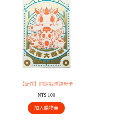
【配件】開運戰隊錢母卡
【配
NT$
100
N
加入購物車
加