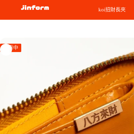
koi招財長夾
優惠中